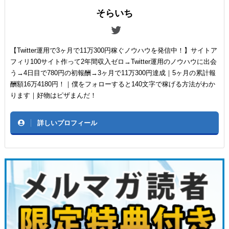
そらいち
【Twitter運用で3ヶ月で11万300円稼ぐノウハウを発信中！】サイトア
フィリ100サイト作って2年間収入ゼロ→Twitter運用のノウハウに出会
う→4日目で780円の初報酬→3ヶ月で11万300円達成｜5ヶ月の累計報
酬額16万4180円！｜僕をフォローすると140文字で稼げる方法がわか
ります｜好物はピザまんだ！
詳しいプロフィール