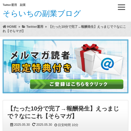
Twitter運用 副業
そらいちの副業ブログ
HOME
»
Twitter運用
»
【たった10分で完了→報酬発生】えっまじで？なにこ
れ【そらマガ】
方法（A）
らいちのTwitter運用方実践レビュー
【たった10分で完了→報酬発生】えっまじ
で？なにこれ【そらマガ】
2025.05.30
2025.05.30
目安時間
10分