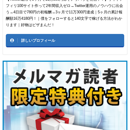
フィリ100サイト作って2年間収入ゼロ→Twitter運用のノウハウに出会
う→4日目で780円の初報酬→3ヶ月で11万300円達成｜5ヶ月の累計報
酬額16万4180円！｜僕をフォローすると140文字で稼げる方法がわか
ります｜好物はピザまんだ！
詳しいプロフィール