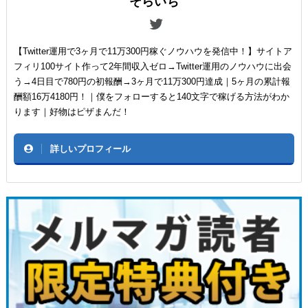
そらいち
【Twitter運用で3ヶ月で11万300円稼ぐノウハウを発信中！】サイトア
フィリ100サイト作って2年間収入ゼロ→Twitter運用のノウハウに出会
う→4日目で780円の初報酬→3ヶ月で11万300円達成｜5ヶ月の累計報
酬額16万4180円！｜僕をフォローすると140文字で稼げる方法がわか
ります｜好物はピザまんだ！
詳しいプロフィール