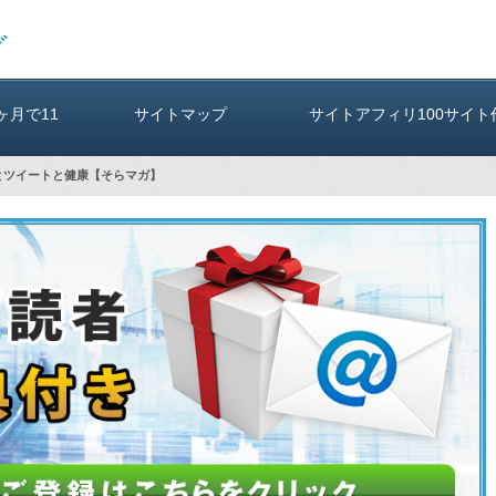
グ
3ヶ月で11
サイトマップ
サイトアフィリ100サイト
とツイートと健康【そらマガ】
（A）
も2年間報酬ゼロ！ そらいち
tter運用方実践レビュ