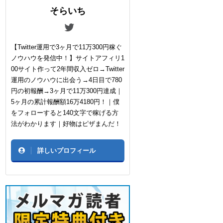
そらいち
【Twitter運用で3ヶ月で11万300円稼ぐ
ノウハウを発信中！】サイトアフィリ1
00サイト作って2年間収入ゼロ→Twitter
運用のノウハウに出会う→4日目で780
円の初報酬→3ヶ月で11万300円達成｜
5ヶ月の累計報酬額16万4180円！｜僕
をフォローすると140文字で稼げる方
法がわかります｜好物はピザまんだ！
詳しいプロフィール