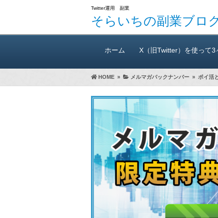
Twitter運用 副業
そらいちの副業ブロ
ホーム
X（旧Twitter）を使って
HOME
»
メルマガバックナンバー
»
ポイ活
万300円稼いだ方法