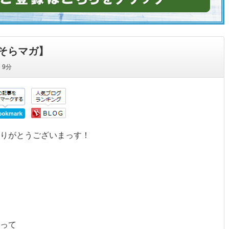
そらマガ】
間
9分
ありがとうございまっす！
って