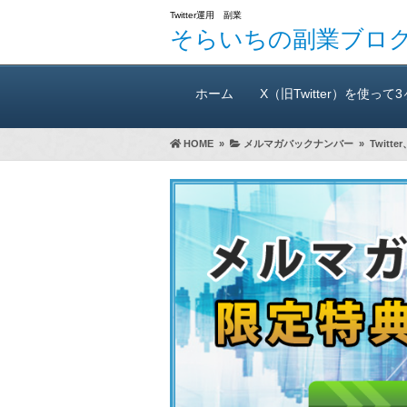
Twitter運用 副業
そらいちの副業ブロ
ホーム
X（旧Twitter）を使って
HOME
»
メルマガバックナンバー
»
Twit
万300円稼いだ方法