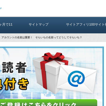
グ
3ヶ月で11
サイトマップ
サイトアフィリ100サイト
ter、アカウントの名前は重要！ そらいちの名前ってどうしてそらいち？
（A）
も2年間報酬ゼロ！ そらいち
tter運用方実践レビュ