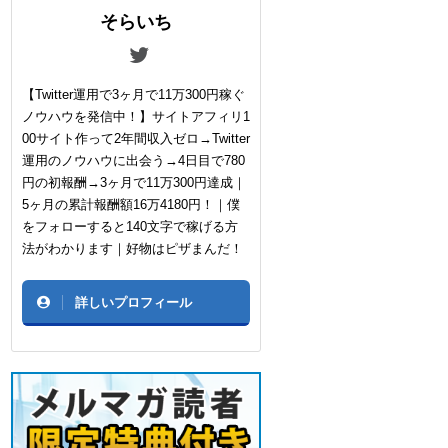
そらいち
【Twitter運用で3ヶ月で11万300円稼ぐ
ノウハウを発信中！】サイトアフィリ1
00サイト作って2年間収入ゼロ→Twitter
運用のノウハウに出会う→4日目で780
円の初報酬→3ヶ月で11万300円達成｜
5ヶ月の累計報酬額16万4180円！｜僕
をフォローすると140文字で稼げる方
法がわかります｜好物はピザまんだ！
詳しいプロフィール