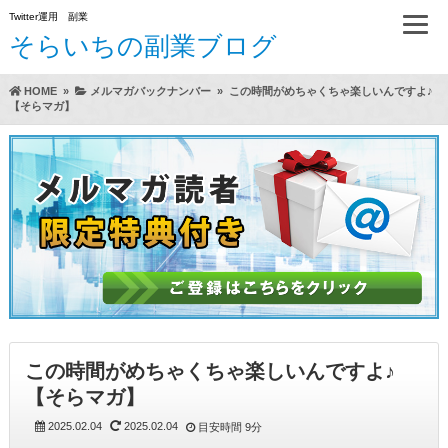
Twitter運用 副業
そらいちの副業ブログ
HOME
»
メルマガバックナンバー
»
この時間がめちゃくちゃ楽しいんですよ♪
【そらマガ】
方法（A）
らいちのTwitter運用方実践レビュー
この時間がめちゃくちゃ楽しいんですよ♪
【そらマガ】
2025.02.04
2025.02.04
目安時間
9分