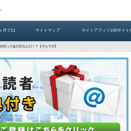
グ
3ヶ月で11
サイトマップ
サイトアフィリ100サイト
16日ってあの日なんだ！？【そらマガ】
（A）
も2年間報酬ゼロ！ そらいち
tter運用方実践レビュ