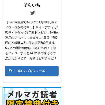
そらいち
【Twitter運用で3ヶ月で11万300円稼ぐ
ノウハウを発信中！】サイトアフィリ1
00サイト作って2年間収入ゼロ→Twitter
運用のノウハウに出会う→4日目で780
円の初報酬→3ヶ月で11万300円達成｜
5ヶ月の累計報酬額16万4180円！｜僕
をフォローすると140文字で稼げる方
法がわかります｜好物はピザまんだ！
詳しいプロフィール