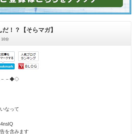
んだ！？【そらマガ】
間
10分
－－◆◇
いなって
iA4nslQ
告を含みます