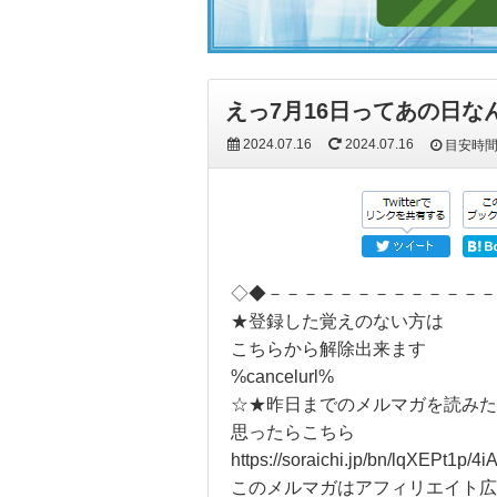
えっ7月16日ってあの日な
2024.07.16
2024.07.16
目安時
◇◆－－－－－－－－－－－－－
★登録した覚えのない方は
こちらから解除出来ます
%cancelurl%
☆★昨日までのメルマガを読みた
思ったらこちら
https://soraichi.jp/bn/lqXEPt1p/4
このメルマガはアフィリエイト広