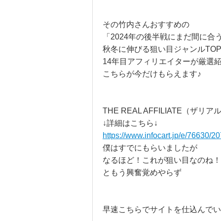
その竹内さんおすすめの
「2024年の後半戦にまだ間に合
秋冬に伸びる狙い目ジャンルTOP
14年目アフィリエイターが厳選
こちらが今だけもらえます♪
THE REAL AFFILIATE（ザ
↓詳細はこちら↓
https://www.infocart.jp/e/76630/2
僕はすでにもらいましたが
なるほど！これが狙い目なのね！
ともう興奮覚めやらず
早速こちらでサイトを仕込んでい