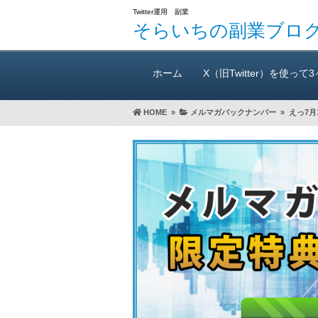
Twitter運用 副業
そらいちの副業ブロ
ホーム
X（旧Twitter）を使って
HOME
»
メルマガバックナンバー
»
えっ7月
万300円稼いだ方法