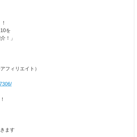
う！
10を
紹介！」
リアルアフィリエイト）
07306/
！
きます