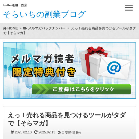
Twitter運用 副業
そらいちの副業ブログ
HOME
»
メルマガバックナンバー
»
えっ！売れる商品を見つけるツールがタダ
で【そらマガ】
方法（A）
らいちのTwitter運用方実践レビュー
えっ！売れる商品を見つけるツールがタダ
で【そらマガ】
2025.02.13
2025.02.13
目安時間
9分