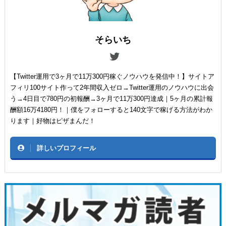
そらいち
【Twitter運用で3ヶ月で11万300円稼ぐノウハウを発信中！】サイトア
フィリ100サイト作って2年間収入ゼロ→Twitter運用のノウハウに出会
う→4日目で780円の初報酬→3ヶ月で11万300円達成｜5ヶ月の累計報
酬額16万4180円！｜僕をフォローすると140文字で稼げる方法がわか
ります｜好物はピザまんだ！
詳しいプロフィール