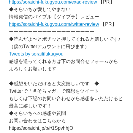
https://soraichi-fukugyou.com/exad-review
【PR】
◆そらいちが愛してやまない！
情報発信のバイブル【ツイブラ】レビュー
https://soraichi-fukugyou.com/twitter-review
【PR】
ーーーーーーーーーーーーーーーーーー
◆読んだよ〜とポチッと押してくれると嬉しいです♪
（僕のTwitterアカウントに飛びます）
Tweets by soraitifukugyou
感想を送ってくれる方は下のお問合せフォームから
よろしくお願いします
ーーーーーーーーーーーーーーーーーー
◆感想をいただけると大変嬉しいです！◆
Twitterで「＃そらマガ」で感想をツイート
もしくは下記のお問い合わせから感想をいただけると
最高に嬉しいです！
◆そらいちへの感想や質問
お問い合わせはこちらから
https://soraichi.jp/p/r/1SpvhhjO