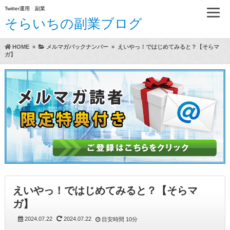
Twitter運用 副業
そらいちの副業ブログ
HOME
»
メルマガバックナンバー
»
えいやっ！ではじめてみると？【そらマ
ガ】
方法（A）
らいちのTwitter運用方実践レビュー
えいやっ！ではじめてみると？【そらマ
ガ】
2024.07.22
2024.07.22
目安時間
10分