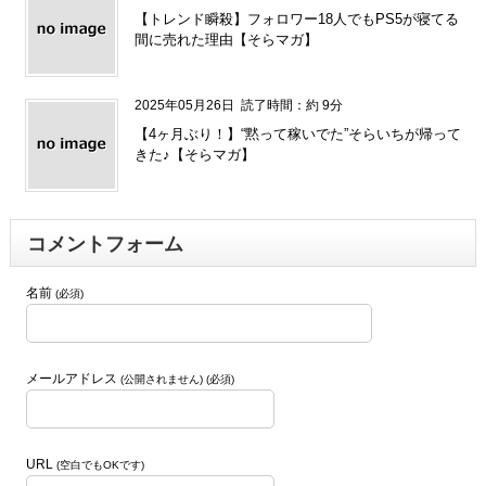
【トレンド瞬殺】フォロワー18人でもPS5が寝てる
間に売れた理由【そらマガ】
2025年05月26日
読了時間：約 9分
【4ヶ月ぶり！】“黙って稼いでた”そらいちが帰って
きた♪【そらマガ】
コメントフォーム
名前
(必須)
メールアドレス
(公開されません) (必須)
URL
(空白でもOKです)