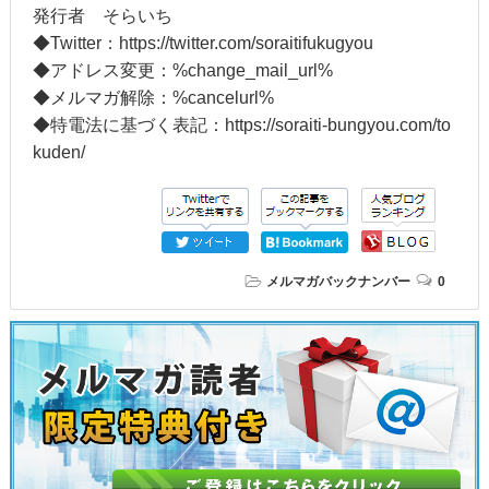
発行者 そらいち
◆Twitter：https://twitter.com/soraitifukugyou
◆アドレス変更：%change_mail_url%
◆メルマガ解除：%cancelurl%
◆特電法に基づく表記：https://soraiti-bungyou.com/to
kuden/
メルマガバックナンバー
0