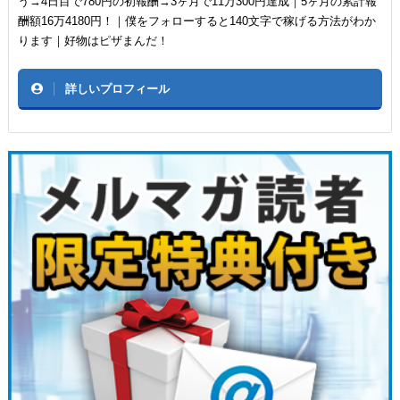
う→4日目で780円の初報酬→3ヶ月で11万300円達成｜5ヶ月の累計報
酬額16万4180円！｜僕をフォローすると140文字で稼げる方法がわか
ります｜好物はピザまんだ！
詳しいプロフィール