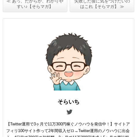
≪ あっ、だからか、わかりや
失敗した後に気をつけたいの
すい♪【そらマガ】
はこれ【そらマガ】 ≫
そらいち
【Twitter運用で3ヶ月で11万300円稼ぐノウハウを発信中！】サイトア
フィリ100サイト作って2年間収入ゼロ→Twitter運用のノウハウに出会