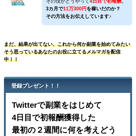
その僕がどうやって
4日目で初報酬
、
3カ月で
11万300円
を稼いだのか？
その方法をお伝えしています♪
まだ、結果が出てない、これから何か副業を始めてみたい
そう思っているあなたのお役に立てるメルマガを配信
中！！
登録プレゼント！！
Twitterで副業をはじめて
4日目で初報酬獲得した
最初の２週間に何
を考えどう